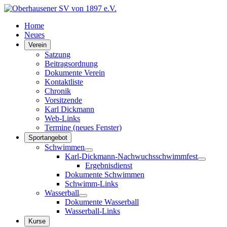
Home
Neues
Verein
Satzung
Beitragsordnung
Dokumente Verein
Kontaktliste
Chronik
Vorsitzende
Karl Dickmann
Web-Links
Termine (neues Fenster)
Sportangebot
Schwimmen
Karl-Dickmann-Nachwuchsschwimmfest
Ergebnisdienst
Dokumente Schwimmen
Schwimm-Links
Wasserball
Dokumente Wasserball
Wasserball-Links
Kurse