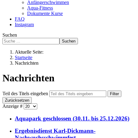
Anfängerschwimmen
Aqua-Fitness
Dokumente Kurse
FAQ
Instagram
Suchen
Suchen
Aktuelle Seite:
Startseite
Nachrichten
Nachrichten
Teil des Titels eingeben
Filter
Zurücksetzen
Anzeige #
Aquapark geschlossen (30.11. bis 25.12.2026)
Ergebnisdienst Karl-Dickmann-
Nachwuchsschwimmfest